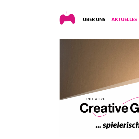
Creative
ÜBER UNS
AKTUELLES
Gaming
... spieleri