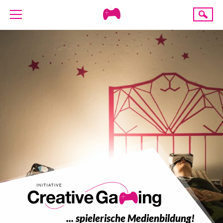
Creative
Suche
Gaming
ÜBER UNS
AKTUELLES
TERMINE
ANGEBOTE
PROJEKTE
PRESSE
SPENDE
... spielerische Medienbildung!