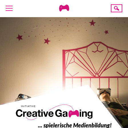
Creative
Suche
Gaming
ÜBER UNS
AKTUELLES
TERMINE
ANGEBOTE
PROJEKTE
PRESSE
SPENDE
... spielerische Medienbildung!