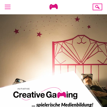
Creative
Suche
Gaming
ÜBER UNS
AKTUELLES
TERMINE
ANGEBOTE
PROJEKTE
PRESSE
SPENDE
... spielerische Medienbildung!