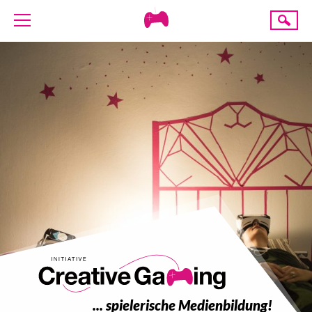
Creative
Suche
Gaming
ÜBER UNS
AKTUELLES
TERMINE
ANGEBOTE
PROJEKTE
PRESSE
SPENDE
... spielerische Medienbildung!