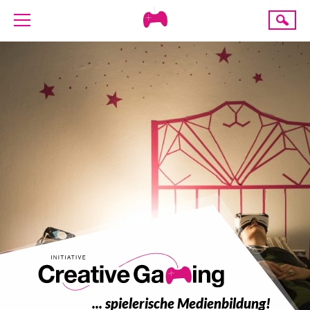
Creative
Suche
Gaming
ÜBER UNS
AKTUELLES
TERMINE
ANGEBOTE
PROJEKTE
PRESSE
SPENDE
... spielerische Medienbildung!