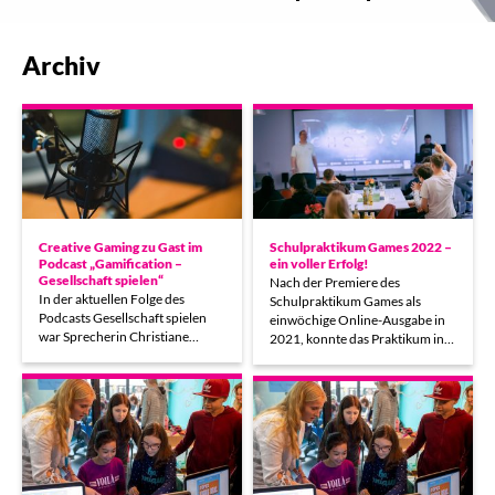
Archiv
Creative Gaming zu Gast im
Schulpraktikum Games 2022 –
Podcast „Gamification –
ein voller Erfolg!
Gesellschaft spielen“
Nach der Premiere des
In der aktuellen Folge des
Schulpraktikum Games als
Podcasts Gesellschaft spielen
einwöchige Online-Ausgabe in
war Sprecherin Christiane…
2021, konnte das Praktikum in…