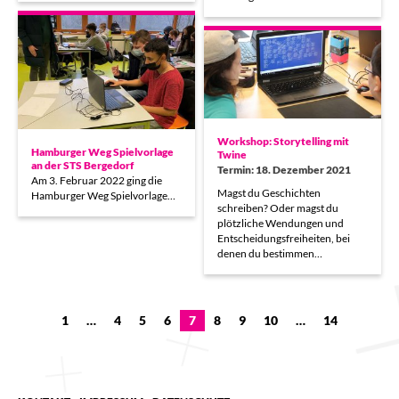
Workshop: Storytelling mit
Hamburger Weg Spielvorlage
Twine
an der STS Bergedorf
Termin: 18. Dezember 2021
Am 3. Februar 2022 ging die
Magst du Geschichten
Hamburger Weg Spielvorlage…
schreiben? Oder magst du
plötzliche Wendungen und
Entscheidungsfreiheiten, bei
denen du bestimmen…
1
…
4
5
6
7
8
9
10
…
14