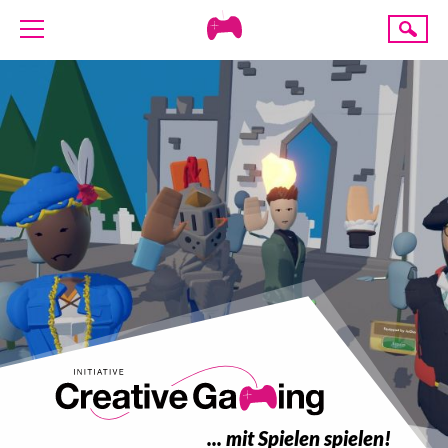
Creative
Suche
Gaming
ÜBER UNS
AKTUELLES
TERMINE
ANGEBOTE
PROJEKTE
PRESSE
SPENDE
... mit Spielen spielen!