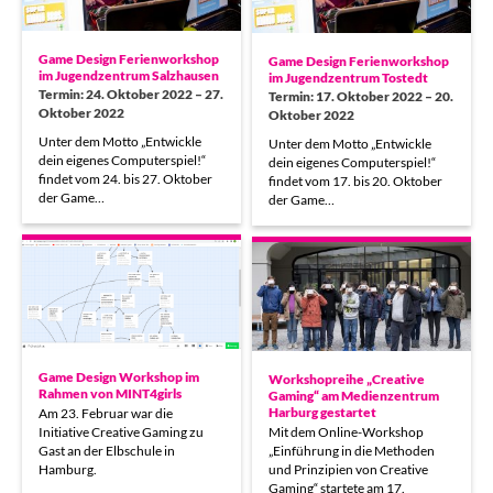
Game Design Ferienworkshop
Game Design Ferienworkshop
im Jugendzentrum Salzhausen
im Jugendzentrum Tostedt
Termin: 24. Oktober 2022 – 27.
Termin: 17. Oktober 2022 – 20.
Oktober 2022
Oktober 2022
Unter dem Motto „Entwickle
Unter dem Motto „Entwickle
dein eigenes Computerspiel!“
dein eigenes Computerspiel!“
findet vom 24. bis 27. Oktober
findet vom 17. bis 20. Oktober
der Game…
der Game…
Game Design Workshop im
Workshopreihe „Creative
Rahmen von MINT4girls
Gaming“ am Medienzentrum
Harburg gestartet
Am 23. Februar war die
Initiative Creative Gaming zu
Mit dem Online-Workshop
Gast an der Elbschule in
„Einführung in die Methoden
Hamburg.
und Prinzipien von Creative
Gaming“ startete am 17.