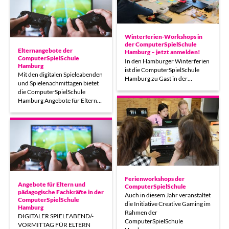
Winterferien-Workshops in
der ComputerSpielSchule
Elternangebote der
Hamburg – jetzt anmelden!
ComputerSpielSchule
In den Hamburger Winterferien
Hamburg
ist die ComputerSpielSchule
Mit den digitalen Spieleabenden
Hamburg zu Gast in der…
und Spielenachmittagen bietet
die ComputerSpielSchule
Hamburg Angebote für Eltern…
Ferienworkshops der
Angebote für Eltern und
ComputerSpielSchule
pädagogische Fachkräfte in der
Auch in diesem Jahr veranstaltet
ComputerSpielSchule
die Initiative Creative Gaming im
Hamburg
Rahmen der
DIGITALER SPIELEABEND/-
ComputerSpielSchule
VORMITTAG FÜR ELTERN