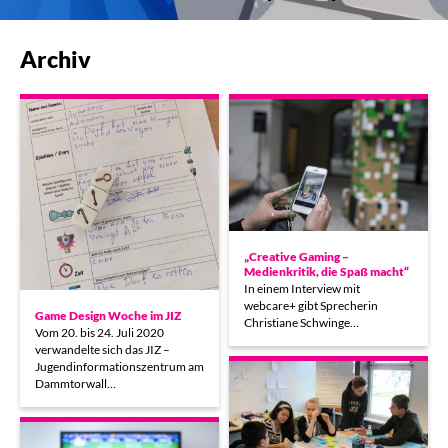
Archiv
„Creative Gaming –
Medienkritik, die Spaß macht“
In einem Interview mit
webcare+ gibt Sprecherin
Game Design Woche im JIZ
Christiane Schwinge…
Vom 20. bis 24. Juli 2020
verwandelte sich das JIZ –
Jugendinformationszentrum am
Dammtorwall…