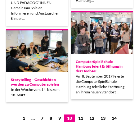
Hamburg…
UND PÄDAGOG*INNEN
Gemeinsam Spielen,
Informieren und Austauschen
Kinder…
ComputerSpielSchule
Hamburg feiert Eröffnung in
der Hoeb4U
Am 8. September 2017 feierte
Storytelling – Geschichten
die ComputerSpielSchule
werden zu Computerspielen
Hamburg feierliche Eröffnung
In der Woche vom 14. bis zum
an ihrem neuen Standort…
18. März…
1
…
7
8
9
10
11
12
13
14