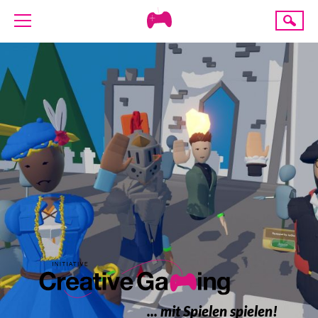
Creative
Suche
Gaming
ÜBER UNS
AKTUELLES
TERMINE
ANGEBOTE
PROJEKTE
PRESSE
SPENDE
... mit Spielen spielen!