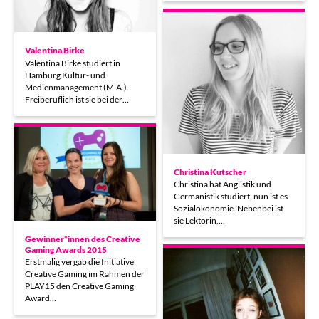
Valentina Birke
Valentina Birke studiert in
Hamburg Kultur- und
Medienmanagement (M.A.).
Freiberuflich ist sie bei der…
Christina Kutscher
Christina hat Anglistik und
Germanistik studiert, nun ist es
Sozialökonomie. Nebenbei ist
sie Lektorin,…
Gewinner*innen des Creative
Gaming Awards 2015
Erstmalig vergab die Initiative
Creative Gaming im Rahmen der
PLAY15 den Creative Gaming
Award…