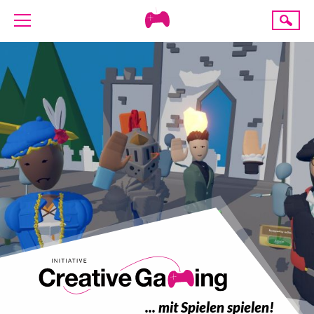
Creative
Suche
Gaming
ÜBER UNS
AKTUELLES
TERMINE
ANGEBOTE
PROJEKTE
PRESSE
SPENDE
... mit Spielen spielen!