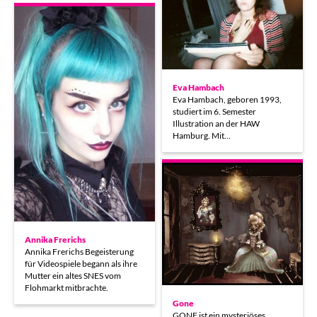
Eva Hambach
Eva Hambach, geboren 1993,
studiert im 6. Semester
Illustration an der HAW
Hamburg. Mit…
Annika Frerichs
Annika Frerichs Begeisterung
für Videospiele begann als ihre
Mutter ein altes SNES vom
Flohmarkt mitbrachte.
Gone
GONE ist ein mysteriöses