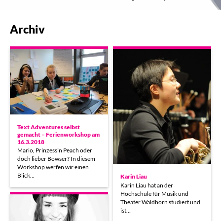
Archiv
Text Adventures selbst
gemacht – Ferienworkshop am
16.3.2018
Mario, Prinzessin Peach oder
doch lieber Bowser? In diesem
Workshop werfen wir einen
Blick…
Karin Liau
Karin Liau hat an der
Hochschule für Musik und
Theater Waldhorn studiert und
ist…