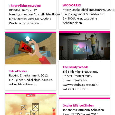
WOOORRK!
Thirty Flights of Loving
http://kanako.dk/clients/fun/WOOOR
Blendo Games, 2012
Ein Management-Simulator für
blendogames.com/thirtyflightsofloving
3 – 300 Spieler. Lass deine
Eine Agenten-Love-Story. Ohne
Arbeiter einen…
Worte, ohne Schießen,…
The Gaudy Woods
Tale of Scales
Thi Binh Minh Nguyen und
Ratking Entertainment, 2012
Robert Frentzel, 2012
Ein kleines Kind allein zuhaus. Es
(unveröffentlicht)
soll nichts anfassen.
www.youtube.com/watch?
v=FzXZO0tPNb0…
Oculus Rift IceClimber
Johannes Hoffmann, Sebastian
Plesch (HTW Berlin), 2013