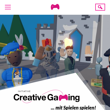
Creative
Suche
Gaming
ÜBER UNS
AKTUELLES
TERMINE
ANGEBOTE
PROJEKTE
PRESSE
SPENDE
... mit Spielen spielen!