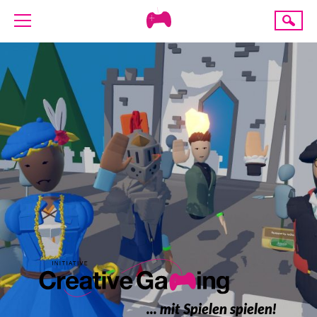
Creative
Suche
Gaming
ÜBER UNS
AKTUELLES
TERMINE
ANGEBOTE
PROJEKTE
PRESSE
SPENDE
... mit Spielen spielen!