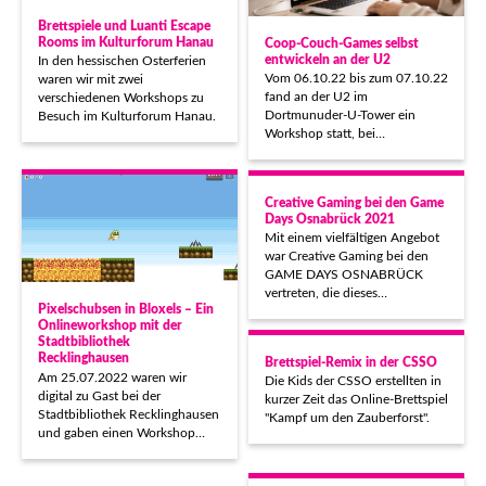
Brettspiele und Luanti Escape
Rooms im Kulturforum Hanau
Coop-Couch-Games selbst
entwickeln an der U2
In den hessischen Osterferien
Vom 06.10.22 bis zum 07.10.22
waren wir mit zwei
fand an der U2 im
verschiedenen Workshops zu
Dortmunuder-U-Tower ein
Besuch im Kulturforum Hanau.
Workshop statt, bei…
Creative Gaming bei den Game
Days Osnabrück 2021
Mit einem vielfältigen Angebot
war Creative Gaming bei den
GAME DAYS OSNABRÜCK
vertreten, die dieses…
Pixelschubsen in Bloxels – Ein
Onlineworkshop mit der
Stadtbibliothek
Recklinghausen
Brettspiel-Remix in der CSSO
Am 25.07.2022 waren wir
Die Kids der CSSO erstellten in
digital zu Gast bei der
kurzer Zeit das Online-Brettspiel
Stadtbibliothek Recklinghausen
"Kampf um den Zauberforst".
und gaben einen Workshop…