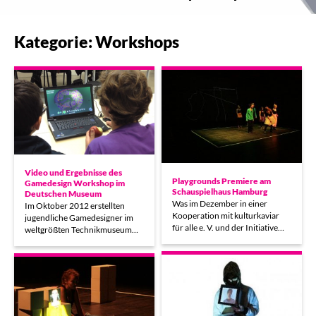
Kategorie: Workshops
Video und Ergebnisse des
Playgrounds Premiere am
Gamedesign Workshop im
Schauspielhaus Hamburg
Deutschen Museum
Was im Dezember in einer
Im Oktober 2012 erstellten
Kooperation mit kulturkaviar
jugendliche Gamedesigner im
für alle e. V. und der Initiative…
weltgrößten Technikmuseum…