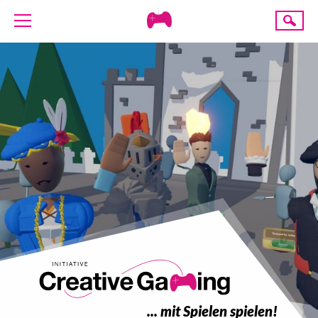
Creative
Suche
Gaming
ÜBER UNS
AKTUELLES
TERMINE
ANGEBOTE
PROJEKTE
PRESSE
SPENDE
... mit Spielen spielen!