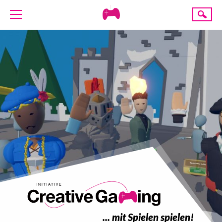
Creative
Suche
Gaming
ÜBER UNS
AKTUELLES
TERMINE
ANGEBOTE
PROJEKTE
PRESSE
SPENDE
... mit Spielen spielen!