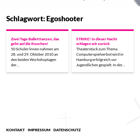
Schlagwort: Egoshooter
Zwei Tage Balletttanzen, das
STRIKE! In dieser Nacht
geht auf die Knochen!
schlagen wir zurück
50 Schüler/innen nahmen am
Theaterstück zum Thema
28. und 29. Oktober 2010 an
Computerspielverbot wird in
den beiden Workshoptagen
Hamburg erfolgreich vor
der…
Jugendlichen gespielt. In der…
KONTAKT
IMPRESSUM
DATENSCHUTZ