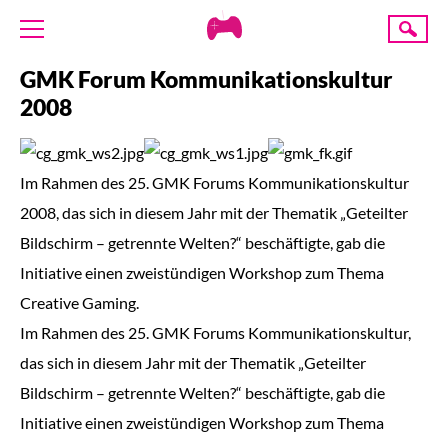
Creative
Suche
Gaming
GMK Forum Kommunikationskultur
ÜBER UNS
2008
AKTUELLES
TERMINE
Im Rahmen des 25. GMK Forums Kommunikationskultur
ANGEBOTE
2008, das sich in diesem Jahr mit der Thematik „Geteilter
PROJEKTE
Bildschirm – getrennte Welten?“ beschäftigte, gab die
PRESSE
Initiative einen zweistündigen Workshop zum Thema
Creative Gaming.
SPENDE
Im Rahmen des 25. GMK Forums Kommunikationskultur,
das sich in diesem Jahr mit der Thematik „Geteilter
Bildschirm – getrennte Welten?“ beschäftigte, gab die
Initiative einen zweistündigen Workshop zum Thema