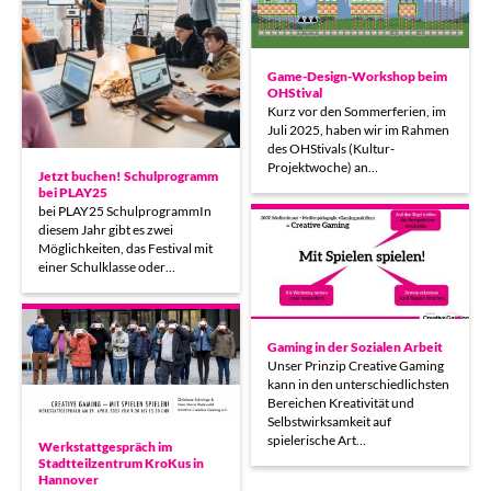
Game-Design-Workshop beim
OHStival
Kurz vor den Sommerferien, im
Juli 2025, haben wir im Rahmen
des OHStivals (Kultur-
Projektwoche) an…
Jetzt buchen! Schulprogramm
bei PLAY25
bei PLAY25 SchulprogrammIn
diesem Jahr gibt es zwei
Möglichkeiten, das Festival mit
einer Schulklasse oder…
Gaming in der Sozialen Arbeit
Unser Prinzip Creative Gaming
kann in den unterschiedlichsten
Bereichen Kreativität und
Selbstwirksamkeit auf
spielerische Art…
Werkstattgespräch im
Stadtteilzentrum KroKus in
Hannover