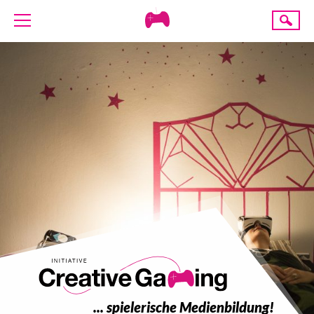
Creative
Suche
Gaming
ÜBER UNS
AKTUELLES
TERMINE
ANGEBOTE
PROJEKTE
PRESSE
SPENDE
... spielerische Medienbildung!