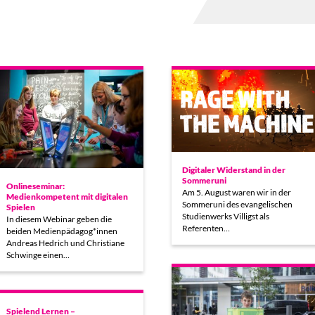
Digitaler Widerstand in der
Sommeruni
Onlineseminar:
Am 5. August waren wir in der
Medienkompetent mit digitalen
Sommeruni des evangelischen
Spielen
Studienwerks Villigst als
In diesem Webinar geben die
Referenten…
beiden Medienpädagog*innen
Andreas Hedrich und Christiane
Schwinge einen…
Spielend Lernen –