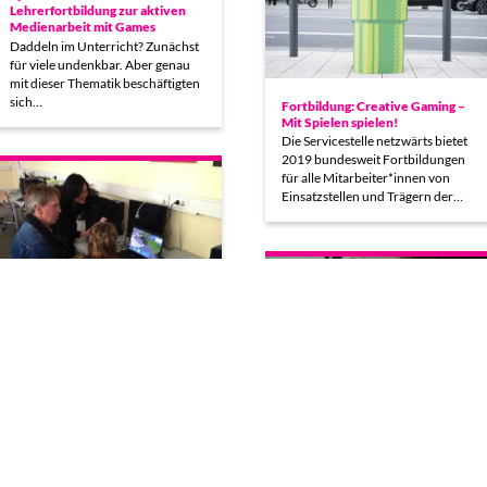
Lehrerfortbildung zur aktiven
Medienarbeit mit Games
Daddeln im Unterricht? Zunächst
für viele undenkbar. Aber genau
mit dieser Thematik beschäftigten
sich…
Fortbildung: Creative Gaming –
Mit Spielen spielen!
Die Servicestelle netzwärts bietet
2019 bundesweit Fortbildungen
für alle Mitarbeiter*innen von
Einsatzstellen und Trägern der…
Lehrerfortbildung an der Julius-
Leber-Schule
Im Mai 2015 war die Initiative
Creative Gaming für eine
Lehrerfortbildung zwei Tage zu…
Lehrer/innenfortbildung mit
Unterrichtsbegleitung