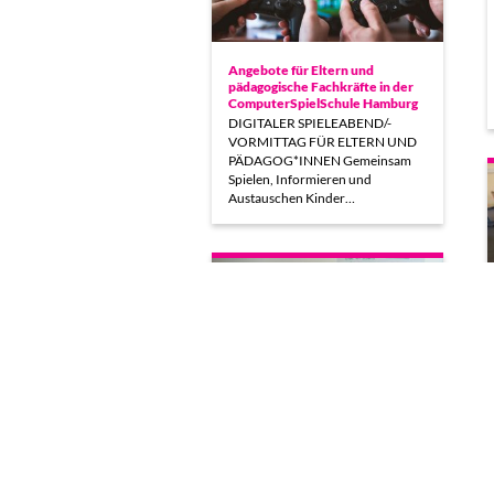
Angebote für Eltern und
pädagogische Fachkräfte in der
ComputerSpielSchule Hamburg
DIGITALER SPIELEABEND/-
VORMITTAG FÜR ELTERN UND
PÄDAGOG*INNEN Gemeinsam
Spielen, Informieren und
Austauschen Kinder…
Learning by Playing
Wie lässt sich spielend lernen?
Dieser Frage gingen am 30.
September und 01. Oktober…