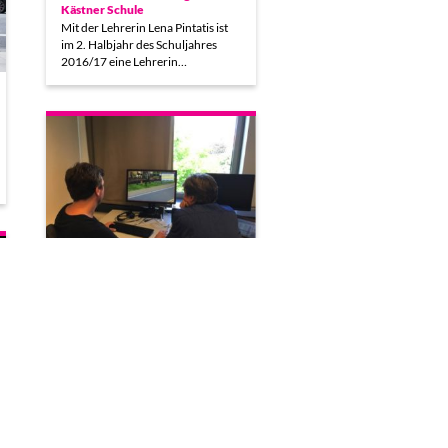
Kästner Schule
Mit der Lehrerin Lena Pintatis ist
im 2. Halbjahr des Schuljahres
2016/17 eine Lehrerin…
Fortbildung: Creative Gaming als
Methode in der politischen
Bildung
Am 09. August 2016 fand für vier
Mitglieder der
Landesarbeitsgemeinschaft
Niedersachen Jugend und Film…