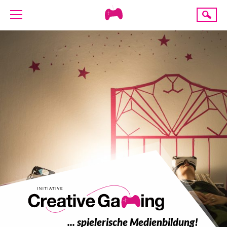
Creative
Suche
Gaming
ÜBER UNS
AKTUELLES
TERMINE
ANGEBOTE
PROJEKTE
PRESSE
SPENDE
... spielerische Medienbildung!