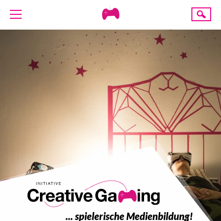
Creative
Suche
Gaming
ÜBER UNS
AKTUELLES
TERMINE
ANGEBOTE
PROJEKTE
PRESSE
SPENDE
... spielerische Medienbildung!