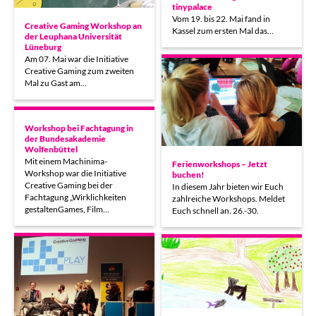
tinypalace
Vom 19. bis 22. Mai fand in
Creative Gaming Workshop an
Kassel zum ersten Mal das…
der Leuphana Universität
Lüneburg
Am 07. Mai war die Initiative
Creative Gaming zum zweiten
Mal zu Gast am…
Workshop bei Fachtagung in
der Bundesakademie
Wolfenbüttel
Mit einem Machinima-
Ferienworkshops – Jetzt
Workshop war die Initiative
buchen!
Creative Gaming bei der
In diesem Jahr bieten wir Euch
Fachtagung „Wirklichkeiten
zahlreiche Workshops. Meldet
gestaltenGames, Film…
Euch schnell an. 26.-30.