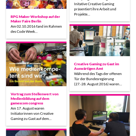
Initative Creative Gaming
präsentiert ihre Arbeit und
Projekte…
RPG Maker Workshop auf der
Maker Faire Berlin
Am 02.10.2016 fand im Rahmen
des Code Week…
Creative Gaming zu Gast im
Auswärtigen Amt
Während des Tags der offenen
Tür der Bundesregierung
(27.-28. August 2016) waren…
Vortrag zum Stellenwert von
Medienbildung auf dem
gamescom congress
Am 17. August waren
Initiatorinnen von Creative
Gaming zu Gast auf dem…