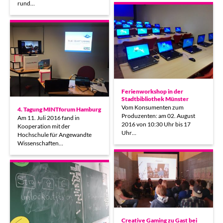
rund…
Ferienworkshop in der
Stadtbibliothek Münster
Vom Konsumenten zum
4. Tagung MINTforum Hamburg
Produzenten: am 02. August
Am 11. Juli 2016 fand in
2016 von 10:30 Uhr bis 17
Kooperation mit der
Uhr…
Hochschule für Angewandte
Wissenschaften…
Creative Gaming zu Gast bei