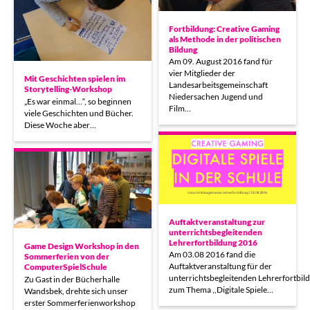
Fortbildung: Creative Gaming
als Methode in der politischen
Bildung
Am 09. August 2016 fand für
vier Mitglieder der
Mit Geschichten spielen im
Landesarbeitsgemeinschaft
Storytelling-Workshop
Niedersachen Jugend und
„Es war einmal…“, so beginnen
Film…
viele Geschichten und Bücher.
Diese Woche aber…
Auftaktveranstaltung zur
unterrichtsbegleitenden
Lehrerfortbildung 2016
Game Design Workshop in den
Am 03.08 2016 fand die
Sommerferien von der
Auftaktveranstaltung für der
ComputerSpielSchule
unterrichtsbegleitenden Lehrerfortbil
Zu Gast in der Bücherhalle
zum Thema ,,Digitale Spiele…
Wandsbek, drehte sich unser
erster Sommerferienworkshop