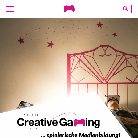
Creative
Suche
Gaming
ÜBER UNS
AKTUELLES
TERMINE
ANGEBOTE
PROJEKTE
PRESSE
SPENDE
... spielerische Medienbildung!