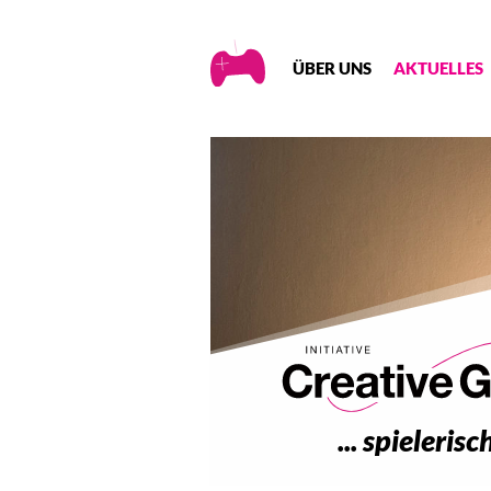
Creative
ÜBER UNS
AKTUELLES
Gaming
... spieleri