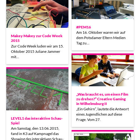
#PEM16
Am 16. Oktober waren wir auf
Makey Makey zur Code Week
dem Potsdamer Eltern Medien
2015
Tag zu…
Zur Code Week luden wir am 15.
Oktober 2015 Juliane Jammer
mit…
„Was braucht es, um einen Film
zu drehen?“ Creative Gaming
in Wilhelmsburg II
„Ein Gehirn“, lautete die Antwort
eines Jugendlichen auf diese
LEVEL1 das interaktive Schau-
Frage. Vom 27.
Spiel
Am Samstag, den 13.06.2015,
fand in K3 auf Kampnagel das
Showing des interaktiven Schau-