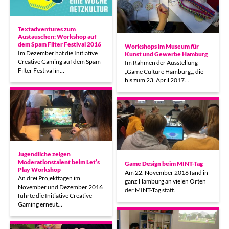
Textadventures zum
Austauschen: Workshop auf
dem Spam Filter Festival 2016
Workshops im Museum für
Im Dezember hat die Initiative
Kunst und Gewerbe Hamburg
Creative Gaming auf dem Spam
Im Rahmen der Ausstellung
Filter Festival in…
„Game Culture Hamburg„, die
bis zum 23. April 2017…
Jugendliche zeigen
Moderationstalent beim Let’s
Game Design beim MINT-Tag
Play Workshop
Am 22. November 2016 fand in
An drei Projekttagen im
ganz Hamburg an vielen Orten
November und Dezember 2016
der MINT-Tag statt.
führte die Initiative Creative
Gaming erneut…