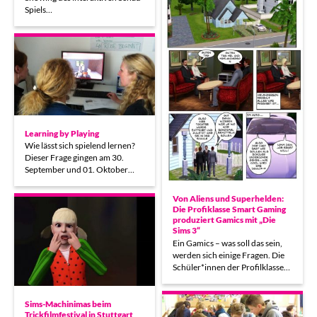
Spiels…
Learning by Playing
Wie lässt sich spielend lernen?
Dieser Frage gingen am 30.
September und 01. Oktober…
Von Aliens und Superhelden:
Die Profiklasse Smart Gaming
produziert Gamics mit „Die
Sims 3“
Ein Gamics – was soll das sein,
werden sich einige Fragen. Die
Schüler*innen der Profilklasse…
Sims-Machinimas beim
Trickfilmfestival in Stuttgart