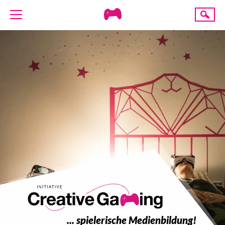
Creative
Suche
Gaming
ÜBER UNS
AKTUELLES
TERMINE
ANGEBOTE
PROJEKTE
PRESSE
SPENDE
... spielerische Medienbildung!