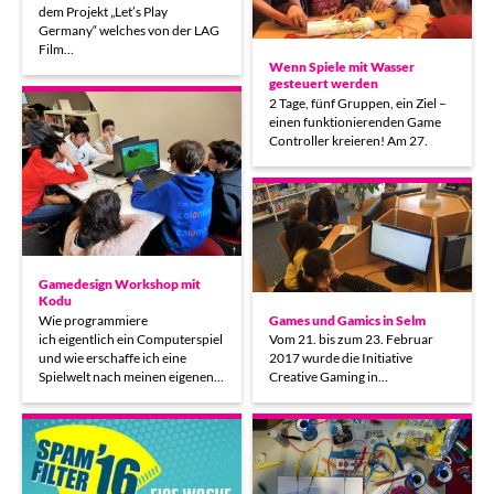
dem Projekt „Let’s Play
Germany“ welches von der LAG
Film…
Wenn Spiele mit Wasser
gesteuert werden
2 Tage, fünf Gruppen, ein Ziel –
einen funktionierenden Game
Controller kreieren! Am 27.
Gamedesign Workshop mit
Kodu
Wie programmiere
Games und Gamics in Selm
ich eigentlich ein Computerspiel
Vom 21. bis zum 23. Februar
und wie erschaffe ich eine
2017 wurde die Initiative
Spielwelt nach meinen eigenen…
Creative Gaming in…