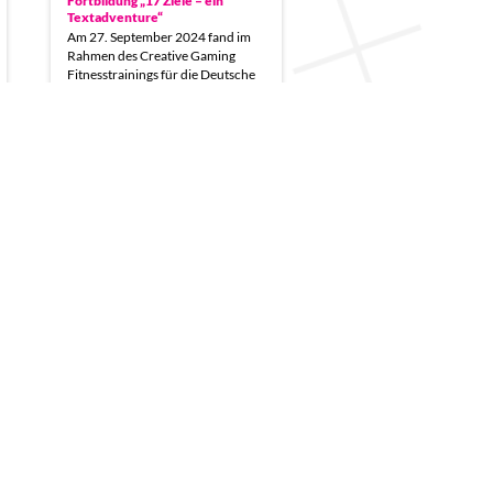
Fortbildung „17 Ziele – ein
Textadventure“
Am 27. September 2024 fand im
Rahmen des Creative Gaming
Fitnesstrainings für die Deutsche
Telekom…
Gaming Session Extended –
Spiele ausprobieren und selber
machen
Termin: 16. Oktober 2024
Du hast Lust, neue Games
auszuprobieren? Du möchtest
Tools kennenlernen, mit denen Du
eigene Spiele…