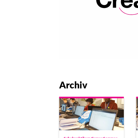
Archiv