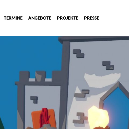
TERMINE
ANGEBOTE
PROJEKTE
PRESSE