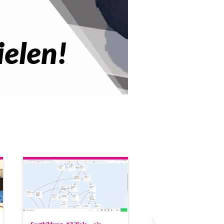
ielen!