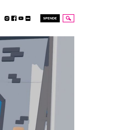
SPENDE
Suche