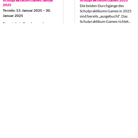
Schulpraktikum Games Januar
Schulpraktikum Games 2025
2025
Die beiden Durchgänge des
Termin: 13. Januar 2025 – 30.
Schulpraktikums Games in 2025
Januar 2025
sind bereits „ausgebucht“. Das
Schulpraktikum Games richtet…
Der nächste Durchgang des
Schulpraktikums Games findet
vom 13. bis 30. Januar 2025 statt.
Das…
Gaming Session Extended –
Spiele ausprobieren und selber
machen
Termin: 06. November 2024
Gaming Session Extended –
Spiele ausprobieren und selber
Du hast Lust, neue Games
machen
auszuprobieren? Du möchtest
Termin: 02. Oktober 2024
Tools kennenlernen, mit denen Du
eigene Spiele…
Du hast Lust, neue Games
auszuprobieren? Du möchtest
Tools kennenlernen, mit denen Du
eigene Spiele…