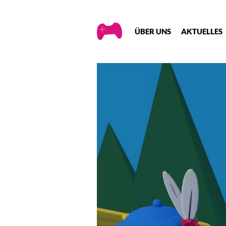
Creative
ÜBER UNS
AKTUELLES
Gaming