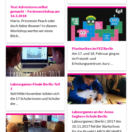
Text Adventures selbst
gemacht – Ferienworkshop am
16.3.2018
Mario, Prinzessin Peach oder
doch lieber Bowser? In diesem
Workshop werfen wir einen
Blick…
Pixelwelten im FEZ Berlin
Am 17. und 18. Februar ging es
im Freizeit- und
Erholungszentrum, kurz:…
Labourgames-Finale Berlin: Teil
1
Seit Mitte November tobten sich
die 17 Schülerinnen und Schüler
der…
Labourgames an der Anna-
Seghers-Schule Berlin
Labourgames | Berlin | 2017 Am
10.11.2017 fiel der Startschuss
für das Projekt LABOURGAMES