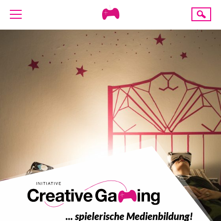
Creative
Suche
Gaming
ÜBER UNS
AKTUELLES
TERMINE
ANGEBOTE
PROJEKTE
PRESSE
SPENDE
... spielerische Medienbildung!