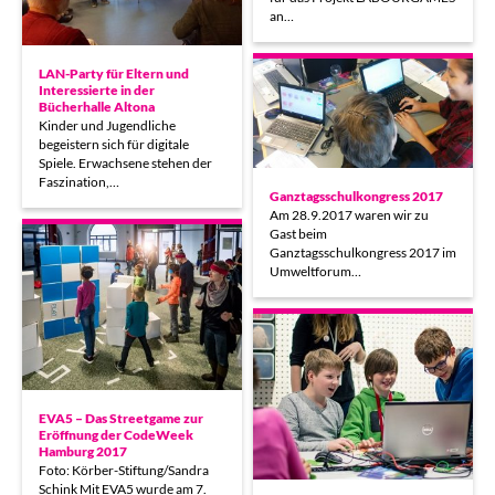
an…
LAN-Party für Eltern und
Interessierte in der
Bücherhalle Altona
Kinder und Jugendliche
begeistern sich für digitale
Spiele. Erwachsene stehen der
Faszination,…
Ganztagsschulkongress 2017
Am 28.9.2017 waren wir zu
Gast beim
Ganztagsschulkongress 2017 im
Umweltforum…
EVA5 – Das Streetgame zur
Eröffnung der CodeWeek
Hamburg 2017
Foto: Körber-Stiftung/Sandra
Schink Mit EVA5 wurde am 7.