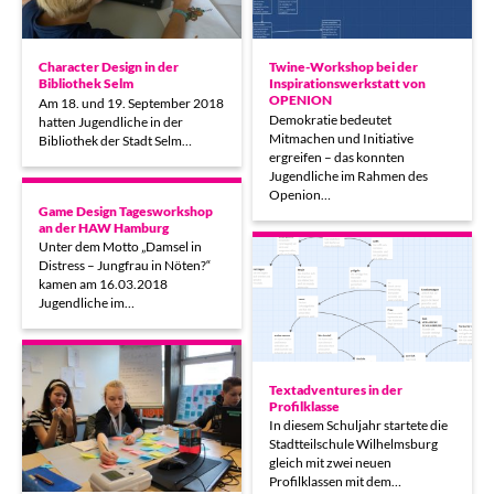
Character Design in der
Twine-Workshop bei der
Bibliothek Selm
Inspirationswerkstatt von
OPENION
Am 18. und 19. September 2018
Demokratie bedeutet
hatten Jugendliche in der
Mitmachen und Initiative
Bibliothek der Stadt Selm…
ergreifen – das konnten
Jugendliche im Rahmen des
Openion…
Game Design Tagesworkshop
an der HAW Hamburg
Unter dem Motto „Damsel in
Distress – Jungfrau in Nöten?“
kamen am 16.03.2018
Jugendliche im…
Textadventures in der
Profilklasse
In diesem Schuljahr startete die
Stadtteilschule Wilhelmsburg
gleich mit zwei neuen
Profilklassen mit dem…