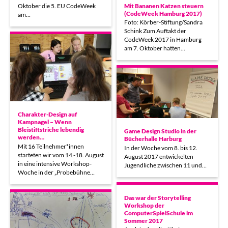
Mit Bananen Katzen steuern
Oktober die 5. EU CodeWeek
(CodeWeek Hamburg 2017)
am…
Foto: Körber-Stiftung/Sandra
Schink Zum Auftakt der
CodeWeek 2017 in Hamburg
am 7. Oktober hatten…
Charakter-Design auf
Kampnagel – Wenn
Bleistiftstriche lebendig
Game Design Studio in der
werden…
Bücherhalle Harburg
Mit 16 Teilnehmer*innen
In der Woche vom 8. bis 12.
starteten wir vom 14.-18. August
August 2017 entwickelten
in eine intensive Workshop-
Jugendliche zwischen 11 und…
Woche in der „Probebühne…
Das war der Storytelling
Workshop der
ComputerSpielSchule im
Sommer 2017