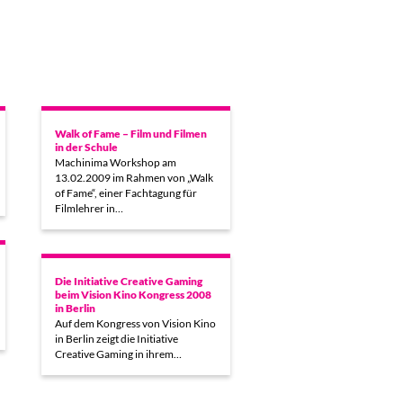
Walk of Fame – Film und Filmen
in der Schule
Machinima Workshop am
13.02.2009 im Rahmen von „Walk
of Fame“, einer Fachtagung für
Filmlehrer in…
Die Initiative Creative Gaming
beim Vision Kino Kongress 2008
in Berlin
Auf dem Kongress von Vision Kino
in Berlin zeigt die Initiative
Creative Gaming in ihrem…