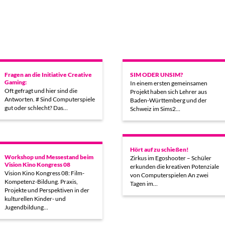
Fragen an die Initiative Creative
SIM ODER UNSIM?
Gaming:
In einem ersten gemeinsamen
Oft gefragt und hier sind die
Projekt haben sich Lehrer aus
Antworten. # Sind Computerspiele
Baden-Württemberg und der
gut oder schlecht? Das…
Schweiz im Sims2…
Hört auf zu schießen!
Workshop und Messestand beim
Zirkus im Egoshooter – Schüler
Vision Kino Kongress 08
erkunden die kreativen Potenziale
Vision Kino Kongress 08: Film-
von Computerspielen An zwei
Kompetenz-Bildung. Praxis,
Tagen im…
Projekte und Perspektiven in der
kulturellen Kinder- und
Jugendbildung…