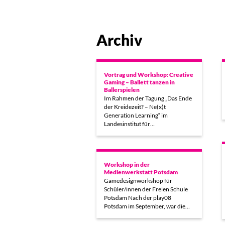
Archiv
Vortrag und Workshop: Creative
Gaming – Ballett tanzen in
Ballerspielen
Im Rahmen der Tagung „Das Ende
der Kreidezeit? – Ne(x)t
Generation Learning“ im
Landesinstitut für…
Workshop in der
Medienwerkstatt Potsdam
Gamedesignworkshop für
Schüler/innen der Freien Schule
Potsdam Nach der play08
Potsdam im September, war die…