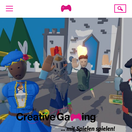
Creative
Suche
Gaming
ÜBER UNS
AKTUELLES
TERMINE
ANGEBOTE
PROJEKTE
PRESSE
SPENDE
... mit Spielen spielen!