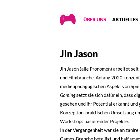
Creative
ÜBER UNS
AKTUELLES
Gaming
Jin Jason
Jin Jason
(alle Pronomen)
arbeitet seit
und Filmbranche. Anfang 2020 konzentri
medienpädagogischen Aspekt von Spiele
Gaming
setzt sie sich dafür ein, dass 
gesehen und ihr Potential erkannt und g
Konzeption, praktischen Umsetzung un
Workshops basierender Projekte.
In der Vergangenheit war sie an zahlre
Games-Branche beteiligt und half sowoh